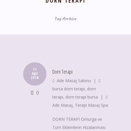
DORN TERAPI
Tag Archive
11
Dorn Terapi
AğU
2018
Ade Masaj Salonu
|
bursa dorn terapi
,
dorn
0
terapi
,
dorn terapi bursa
|
Ade Masaj
,
Terapi Masaj Spa
DORN TERAPİ Omurga ve
Tüm Eklemlerin Hizalanması