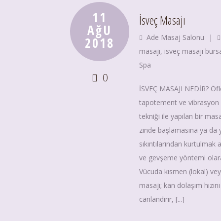
11
İsveç Masajı
AğU
Ade Masaj Salonu
|
2018
masajı
,
isveç masajı burs
Spa
0
İSVEÇ MASAJI NEDİR? Öflera
tapotement ve vibrasyon m
tekniği ile yapılan bir ma
zinde başlamasına ya da 
sıkıntılarından kurtulmak 
ve gevşeme yöntemi olara
Vücuda kısmen (lokal) v
masajı; kan dolaşım hızını 
canlandırır, [...]