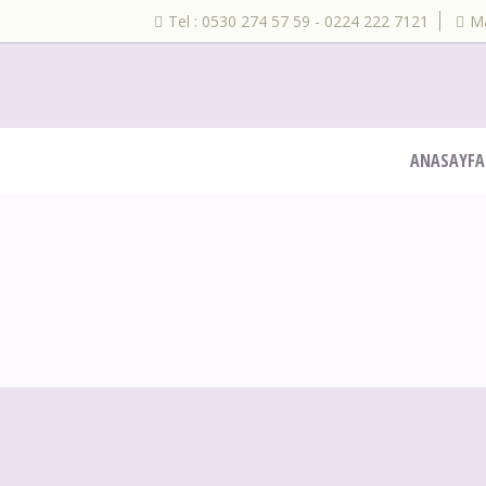
Tel : 0530 274 57 59 - 0224 222 7121
Ma
ANASAYFA