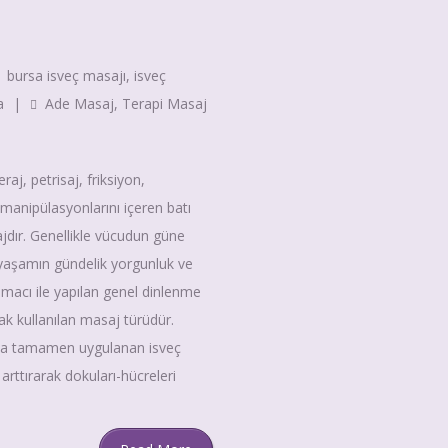
bursa isveç masajı
,
isveç
a
|
Ade Masaj
,
Terapi Masaj
j, petrisaj, friksiyon,
anipülasyonlarını içeren batı
sajdır. Genellikle vücudun güne
yaşamın gündelik yorgunluk ve
amacı ile yapılan genel dinlenme
k kullanılan masaj türüdür.
eya tamamen uygulanan isveç
arttırarak dokuları-hücreleri