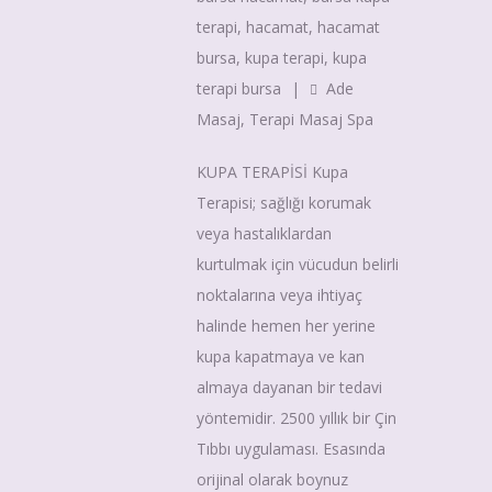
terapi
,
hacamat
,
hacamat
bursa
,
kupa terapi
,
kupa
terapi bursa
|
Ade
Masaj
,
Terapi Masaj Spa
KUPA TERAPİSİ Kupa
Terapisi; sağlığı korumak
veya hastalıklardan
kurtulmak için vücudun belirli
noktalarına veya ihtiyaç
halinde hemen her yerine
kupa kapatmaya ve kan
almaya dayanan bir tedavi
yöntemidir. 2500 yıllık bir Çin
Tıbbı uygulaması. Esasında
orijinal olarak boynuz