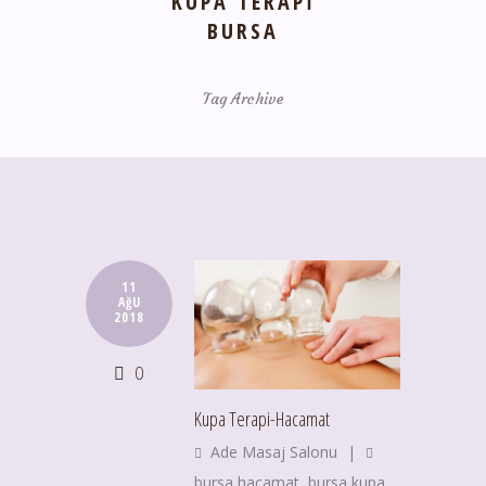
KUPA TERAPI
BURSA
Tag Archive
11
AğU
2018
0
Kupa Terapi-Hacamat
Ade Masaj Salonu
|
bursa hacamat
,
bursa kupa